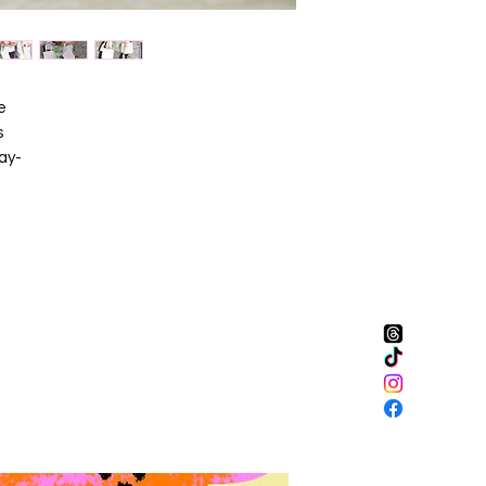
e
s
ay-
e
e,
the
r